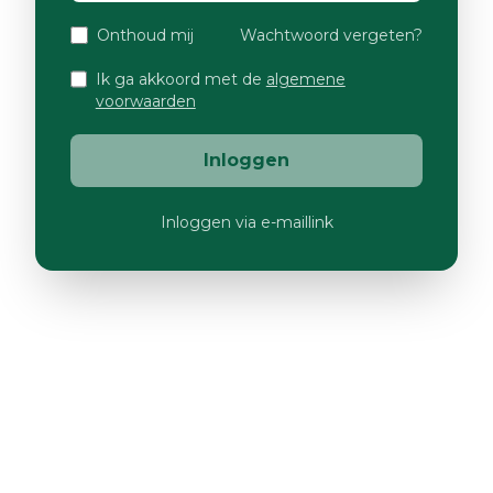
Onthoud mij
Wachtwoord vergeten?
Ik ga akkoord met de
algemene
voorwaarden
Inloggen
Inloggen via e-maillink