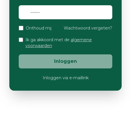
Onthoud mij
Wachtwoord vergeten?
Ik ga akkoord met de
algemene
voorwaarden
Inloggen
Inloggen via e-maillink