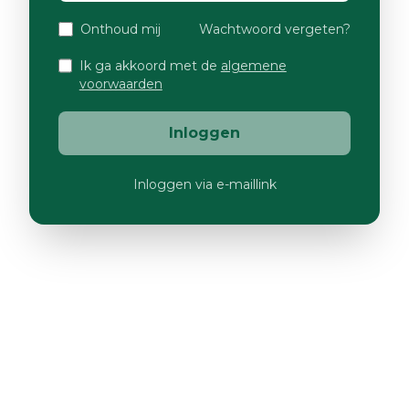
Onthoud mij
Wachtwoord vergeten?
Ik ga akkoord met de
algemene
voorwaarden
Inloggen
Inloggen via e-maillink