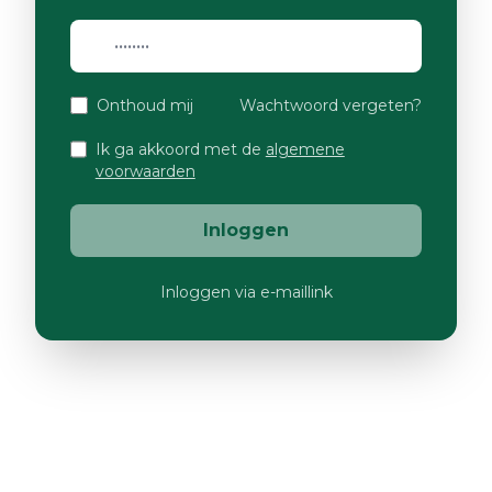
Onthoud mij
Wachtwoord vergeten?
Ik ga akkoord met de
algemene
voorwaarden
Inloggen
Inloggen via e-maillink