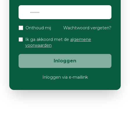
Onthoud mij
Wachtwoord vergeten?
Ik ga akkoord met de
algemene
voorwaarden
Inloggen
Inloggen via e-maillink