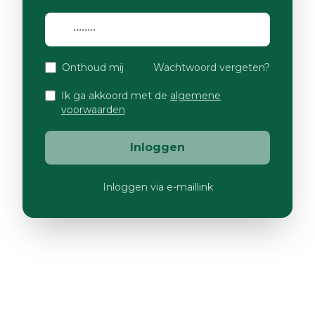
Onthoud mij
Wachtwoord vergeten?
Ik ga akkoord met de
algemene
voorwaarden
Inloggen
Inloggen via e-maillink