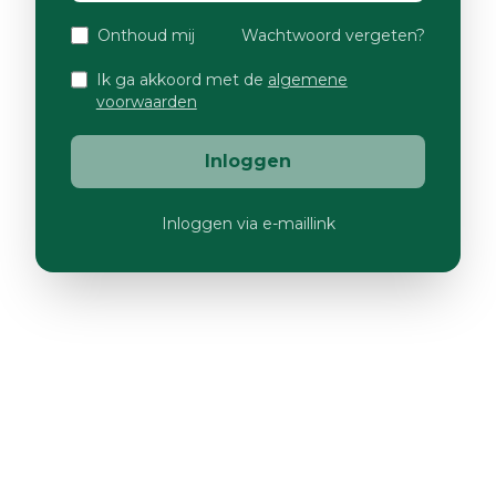
Onthoud mij
Wachtwoord vergeten?
Ik ga akkoord met de
algemene
voorwaarden
Inloggen
Inloggen via e-maillink