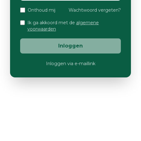
Onthoud mij
Wachtwoord vergeten?
Ik ga akkoord met de
algemene
voorwaarden
Inloggen
Inloggen via e-maillink