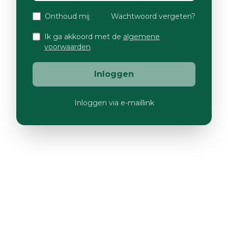
Onthoud mij
Wachtwoord vergeten?
Ik ga akkoord met de
algemene
voorwaarden
Inloggen
Inloggen via e-maillink