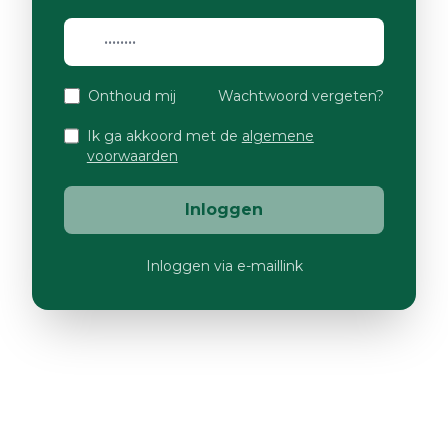
Onthoud mij
Wachtwoord vergeten?
Ik ga akkoord met de
algemene
voorwaarden
Inloggen
Inloggen via e-maillink