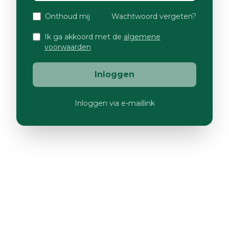
Onthoud mij
Wachtwoord vergeten?
Ik ga akkoord met de
algemene
voorwaarden
Inloggen
Inloggen via e-maillink