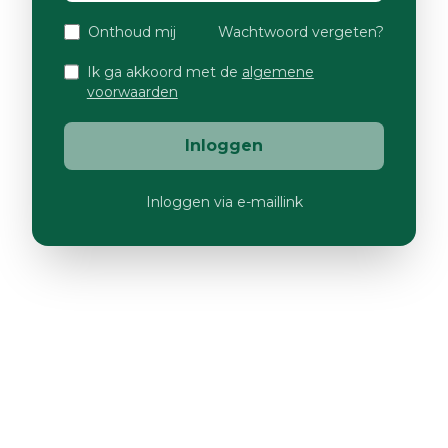
Onthoud mij
Wachtwoord vergeten?
Ik ga akkoord met de
algemene
voorwaarden
Inloggen
Inloggen via e-maillink