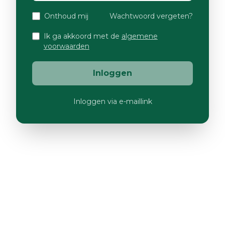
Onthoud mij
Wachtwoord vergeten?
Ik ga akkoord met de
algemene
voorwaarden
Inloggen
Inloggen via e-maillink