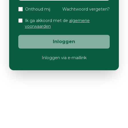
Onthoud mij
Wachtwoord vergeten?
Ik ga akkoord met de
algemene
voorwaarden
Inloggen
Inloggen via e-maillink