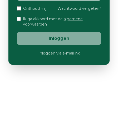
Onthoud mij
Wachtwoord vergeten?
Ik ga akkoord met de
algemene
voorwaarden
Inloggen
Inloggen via e-maillink