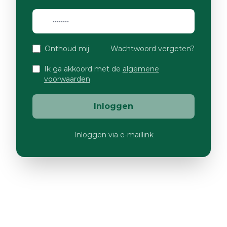
Onthoud mij
Wachtwoord vergeten?
Ik ga akkoord met de
algemene
voorwaarden
Inloggen
Inloggen via e-maillink