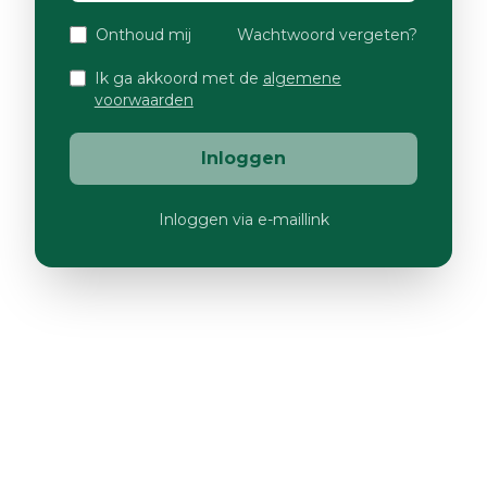
Onthoud mij
Wachtwoord vergeten?
Ik ga akkoord met de
algemene
voorwaarden
Inloggen
Inloggen via e-maillink