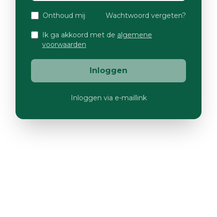
Onthoud mij
Wachtwoord vergeten?
Ik ga akkoord met de
algemene
voorwaarden
Inloggen
Inloggen via e-maillink