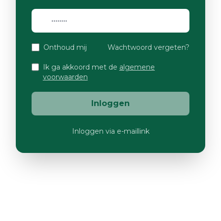
Onthoud mij
Wachtwoord vergeten?
Ik ga akkoord met de
algemene
voorwaarden
Inloggen
Inloggen via e-maillink