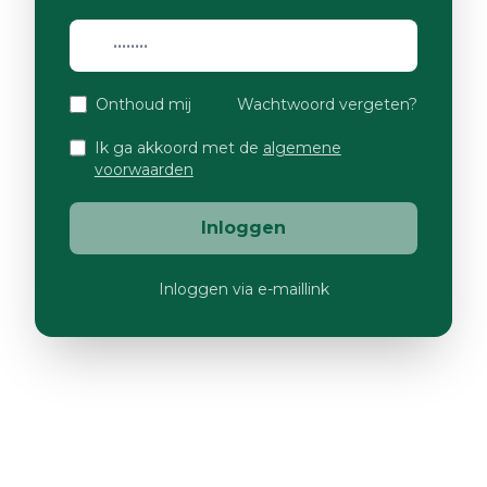
Onthoud mij
Wachtwoord vergeten?
Ik ga akkoord met de
algemene
voorwaarden
Inloggen
Inloggen via e-maillink