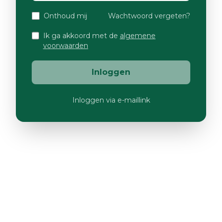
Onthoud mij
Wachtwoord vergeten?
Ik ga akkoord met de
algemene
voorwaarden
Inloggen
Inloggen via e-maillink