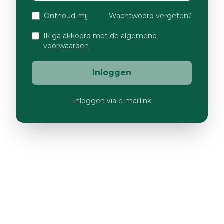
Onthoud mij
Wachtwoord vergeten?
Ik ga akkoord met de
algemene
voorwaarden
Inloggen
Inloggen via e-maillink