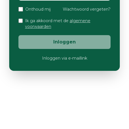
Onthoud mij
Wachtwoord vergeten?
Ik ga akkoord met de
algemene
voorwaarden
Inloggen
Inloggen via e-maillink