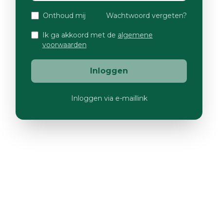
Onthoud mij
Wachtwoord vergeten?
Ik ga akkoord met de
algemene
voorwaarden
Inloggen
Inloggen via e-maillink