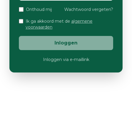
Onthoud mij
Wachtwoord vergeten?
Ik ga akkoord met de
algemene
voorwaarden
Inloggen
Inloggen via e-maillink