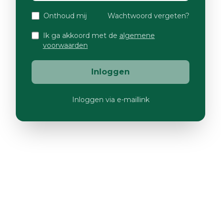
Onthoud mij
Wachtwoord vergeten?
Ik ga akkoord met de
algemene
voorwaarden
Inloggen
Inloggen via e-maillink