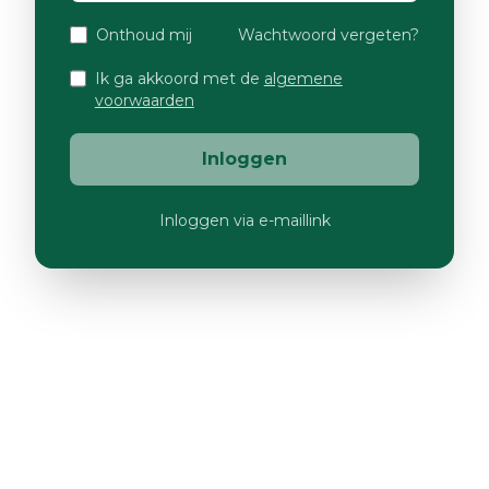
Onthoud mij
Wachtwoord vergeten?
Ik ga akkoord met de
algemene
voorwaarden
Inloggen
Inloggen via e-maillink