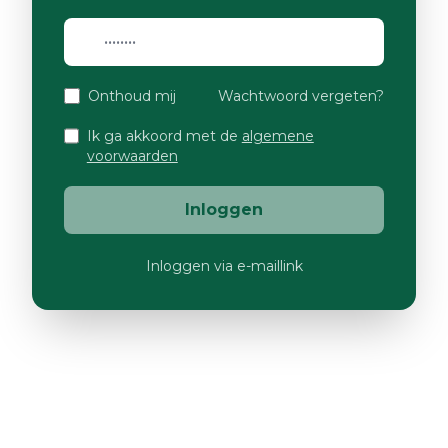
Onthoud mij
Wachtwoord vergeten?
Ik ga akkoord met de
algemene
voorwaarden
Inloggen
Inloggen via e-maillink