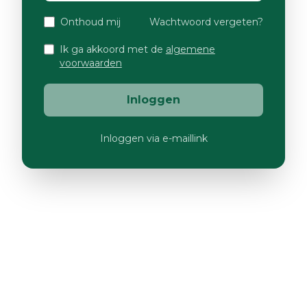
Onthoud mij
Wachtwoord vergeten?
Ik ga akkoord met de
algemene
voorwaarden
Inloggen
Inloggen via e-maillink