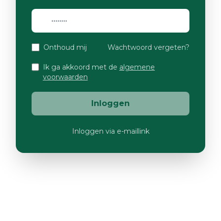
Onthoud mij
Wachtwoord vergeten?
Ik ga akkoord met de
algemene
voorwaarden
Inloggen
Inloggen via e-maillink