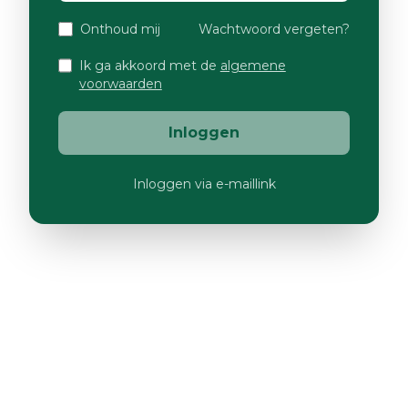
Onthoud mij
Wachtwoord vergeten?
Ik ga akkoord met de
algemene
voorwaarden
Inloggen
Inloggen via e-maillink