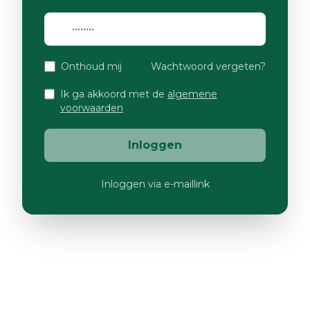
Onthoud mij
Wachtwoord vergeten?
Ik ga akkoord met de
algemene
voorwaarden
Inloggen
Inloggen via e-maillink