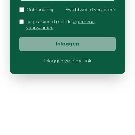
Onthoud mij
Wachtwoord vergeten?
Ik ga akkoord met de
algemene
voorwaarden
Inloggen
Inloggen via e-maillink