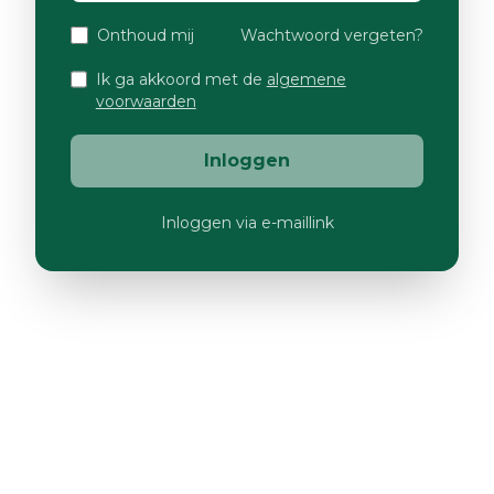
Onthoud mij
Wachtwoord vergeten?
Ik ga akkoord met de
algemene
voorwaarden
Inloggen
Inloggen via e-maillink