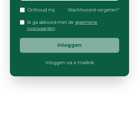
Onthoud mij
Wachtwoord vergeten?
Ik ga akkoord met de
algemene
voorwaarden
Inloggen
Inloggen via e-maillink