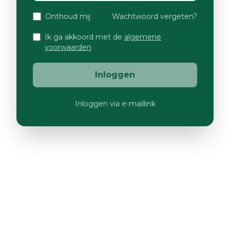
Onthoud mij
Wachtwoord vergeten?
Ik ga akkoord met de
algemene
voorwaarden
Inloggen
Inloggen via e-maillink