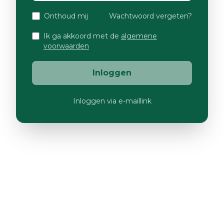
Onthoud mij
Wachtwoord vergeten?
Ik ga akkoord met de
algemene
voorwaarden
Inloggen
Inloggen via e-maillink