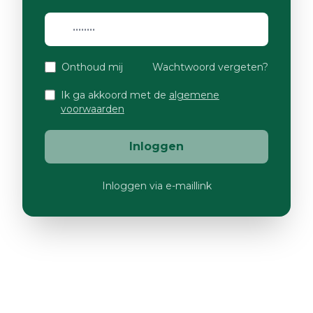
Onthoud mij
Wachtwoord vergeten?
Ik ga akkoord met de
algemene
voorwaarden
Inloggen
Inloggen via e-maillink