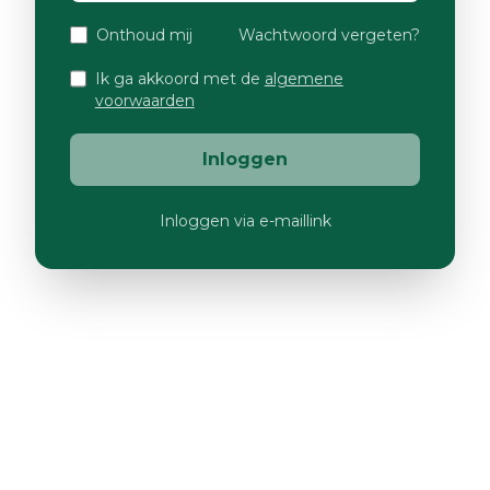
Onthoud mij
Wachtwoord vergeten?
Ik ga akkoord met de
algemene
voorwaarden
Inloggen
Inloggen via e-maillink