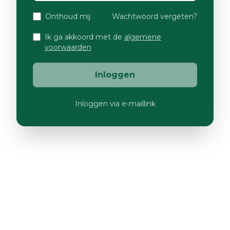
Onthoud mij
Wachtwoord vergeten?
Ik ga akkoord met de
algemene
voorwaarden
Inloggen
Inloggen via e-maillink