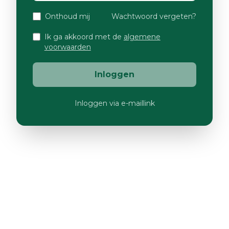
Onthoud mij
Wachtwoord vergeten?
Ik ga akkoord met de
algemene
voorwaarden
Inloggen
Inloggen via e-maillink