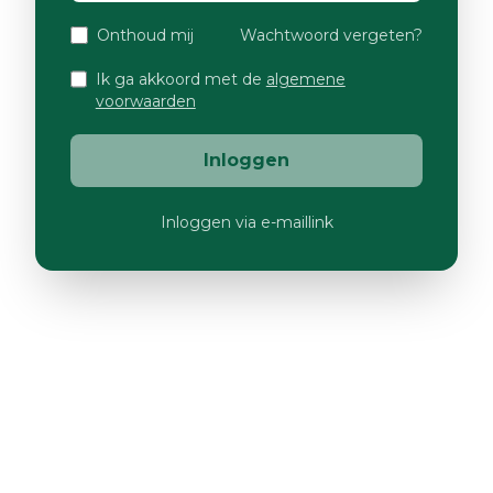
Onthoud mij
Wachtwoord vergeten?
Ik ga akkoord met de
algemene
voorwaarden
Inloggen
Inloggen via e-maillink