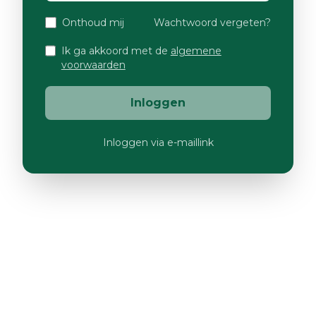
Onthoud mij
Wachtwoord vergeten?
Ik ga akkoord met de
algemene
voorwaarden
Inloggen
Inloggen via e-maillink