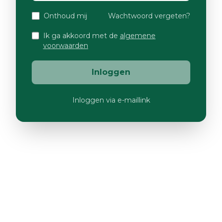
Onthoud mij
Wachtwoord vergeten?
Ik ga akkoord met de
algemene
voorwaarden
Inloggen
Inloggen via e-maillink