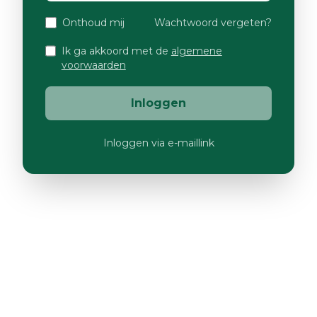
Onthoud mij
Wachtwoord vergeten?
Ik ga akkoord met de
algemene
voorwaarden
Inloggen
Inloggen via e-maillink