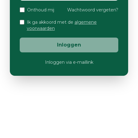
Onthoud mij
Wachtwoord vergeten?
Ik ga akkoord met de
algemene
voorwaarden
Inloggen
Inloggen via e-maillink