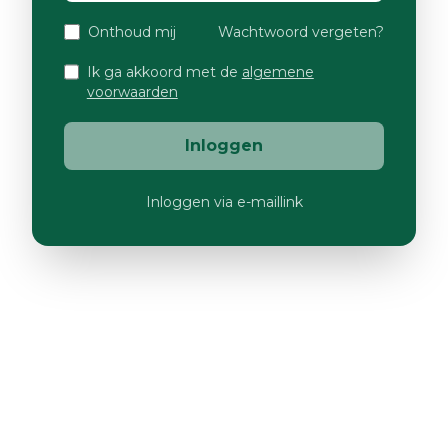
Onthoud mij
Wachtwoord vergeten?
Ik ga akkoord met de
algemene
voorwaarden
Inloggen
Inloggen via e-maillink