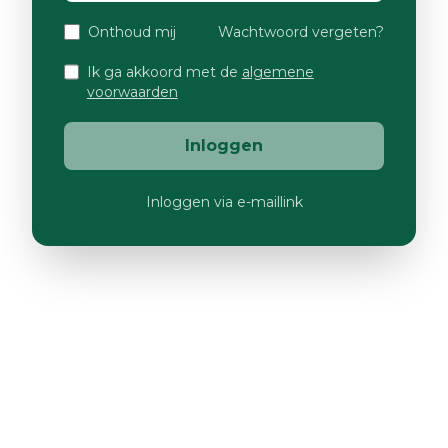
Onthoud mij
Wachtwoord vergeten?
Ik ga akkoord met de
algemene
voorwaarden
Inloggen
Inloggen via e-maillink