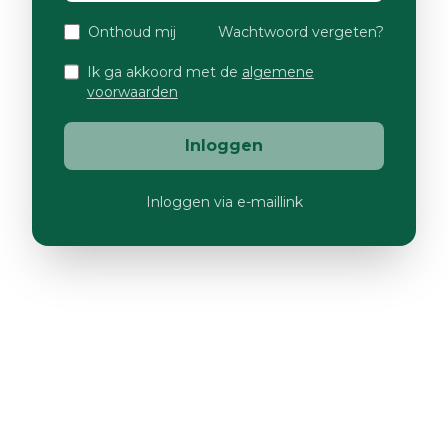
Onthoud mij
Wachtwoord vergeten?
Ik ga akkoord met de
algemene
voorwaarden
Inloggen
Inloggen via e-maillink