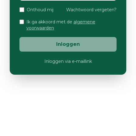
Onthoud mij
Wachtwoord vergeten?
Ik ga akkoord met de
algemene
voorwaarden
Inloggen
Inloggen via e-maillink